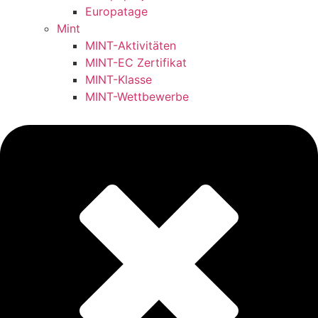
Europatage
Mint
MINT-Aktivitäten
MINT-EC Zertifikat
MINT-Klasse
MINT-Wettbewerbe