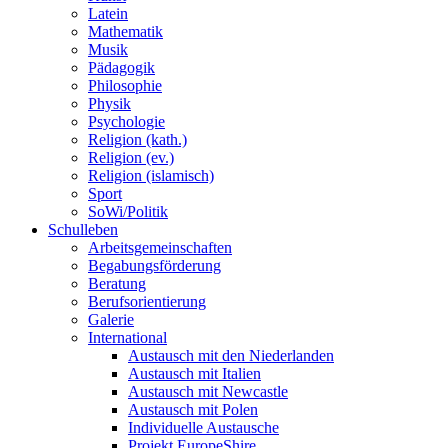
Latein
Mathematik
Musik
Pädagogik
Philosophie
Physik
Psychologie
Religion (kath.)
Religion (ev.)
Religion (islamisch)
Sport
SoWi/Politik
Schulleben
Arbeitsgemeinschaften
Begabungsförderung
Beratung
Berufsorientierung
Galerie
International
Austausch mit den Niederlanden
Austausch mit Italien
Austausch mit Newcastle
Austausch mit Polen
Individuelle Austausche
Projekt EuropeShire