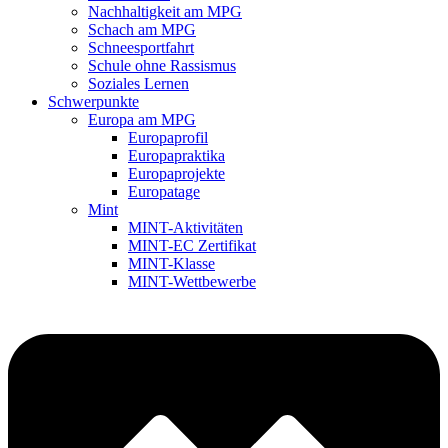
Nachhaltigkeit am MPG
Schach am MPG
Schneesportfahrt
Schule ohne Rassismus
Soziales Lernen
Schwerpunkte
Europa am MPG
Europaprofil
Europapraktika
Europaprojekte
Europatage
Mint
MINT-Aktivitäten
MINT-EC Zertifikat
MINT-Klasse
MINT-Wettbewerbe