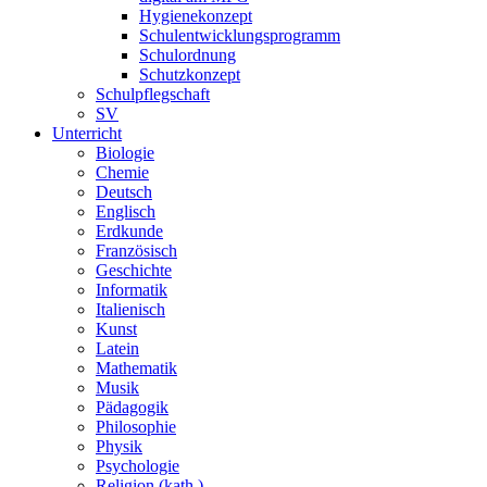
Hygienekonzept
Schulentwicklungsprogramm
Schulordnung
Schutzkonzept
Schulpflegschaft
SV
Unterricht
Biologie
Chemie
Deutsch
Englisch
Erdkunde
Französisch
Geschichte
Informatik
Italienisch
Kunst
Latein
Mathematik
Musik
Pädagogik
Philosophie
Physik
Psychologie
Religion (kath.)