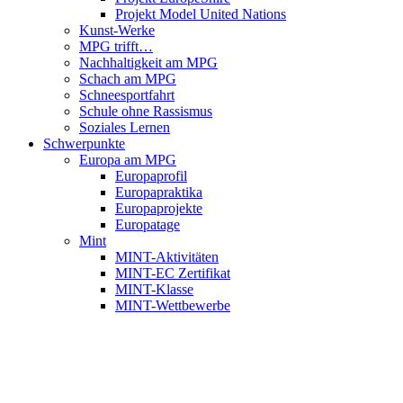
Projekt Model United Nations
Kunst-Werke
MPG trifft…
Nachhaltigkeit am MPG
Schach am MPG
Schneesportfahrt
Schule ohne Rassismus
Soziales Lernen
Schwerpunkte
Europa am MPG
Europaprofil
Europapraktika
Europaprojekte
Europatage
Mint
MINT-Aktivitäten
MINT-EC Zertifikat
MINT-Klasse
MINT-Wettbewerbe