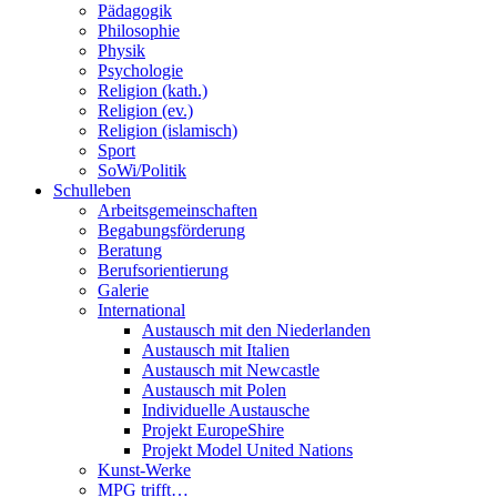
Pädagogik
Philosophie
Physik
Psychologie
Religion (kath.)
Religion (ev.)
Religion (islamisch)
Sport
SoWi/Politik
Schulleben
Arbeitsgemeinschaften
Begabungsförderung
Beratung
Berufsorientierung
Galerie
International
Austausch mit den Niederlanden
Austausch mit Italien
Austausch mit Newcastle
Austausch mit Polen
Individuelle Austausche
Projekt EuropeShire
Projekt Model United Nations
Kunst-Werke
MPG trifft…