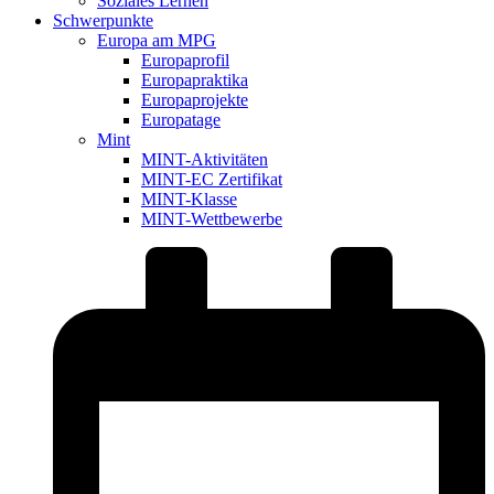
Soziales Lernen
Schwerpunkte
Europa am MPG
Europaprofil
Europapraktika
Europaprojekte
Europatage
Mint
MINT-Aktivitäten
MINT-EC Zertifikat
MINT-Klasse
MINT-Wettbewerbe