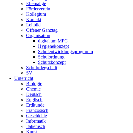
Ehemalige
Förderverein
Kollegium
Kontakt
Leitbild
Offener Ganztag
Organisation
digital am MPG
Hygienekonzept
Schulentwicklungsprogramm
Schulordnung
Schutzkonzept
Schulpflegschaft
SV
Unterricht
Biologie
Chemie
Deutsch
Englisch
Erdkunde
Französisch
Geschichte
Informatik
Italienisch
Kunst