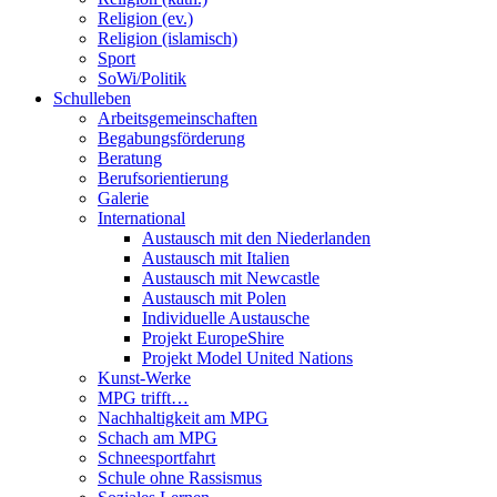
Religion (ev.)
Religion (islamisch)
Sport
SoWi/Politik
Schulleben
Arbeitsgemeinschaften
Begabungsförderung
Beratung
Berufsorientierung
Galerie
International
Austausch mit den Niederlanden
Austausch mit Italien
Austausch mit Newcastle
Austausch mit Polen
Individuelle Austausche
Projekt EuropeShire
Projekt Model United Nations
Kunst-Werke
MPG trifft…
Nachhaltigkeit am MPG
Schach am MPG
Schneesportfahrt
Schule ohne Rassismus