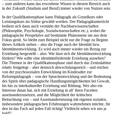
– zum anderen kann das erworbene Wissen in diesem Bereich auch
in der Zukunft (Studium und Beruf) immer wieder von Nutzen sein.
In der Qualifikationsphase kann Pädagogik als Grundkurs oder
Leistungskurs im Abitur gewählt werden. Der Pädagogikunterricht
bedient sich dann auch verstärkt der Nachbarwissenschaften
(Philosophie, Psychologie, Sozialwissenschaften etc.), wobei die
pädagogische Perspektive auf bestimmte Phänomene nie aus dem
Fokus gerät. So bleibt zum Beispiel nicht nur die Frage zu Beginn
dieses Artikels stehen – also die Frage nach der Identität bzw.
Identitätsentwicklung. Es wird auch immer wieder ein Bezug zur
Erziehung hergestellt – also: Wie lässt sich die Identitätsentwicklung
fördern? Wie sollte eine identitätsfördernde Erziehung aussehen?
Die Themen in der Qualifikationsphase sind durch das Zentralabitur
relativ festgelegt – aber dennoch abwechslungsreich – und reichen
von der psychosozialen Entwicklung im Kindesalter zur
Reformpädagogik – von der Sprachentwicklung und der Bedeutung
des Spiels über pädagogische Handlungsmöglichkeiten bei Gewalt,
bis hin zu interkultureller Erziehung und Bildung. Wer also ein
Interesse daran hat, sich mit Erziehung in all’ ihren Facetten
auseinanderzusetzen, und die Möglichkeit der kritischen
Betrachtung von – und Auseinandersetzung mit eigenen sozialen,
insbesondere pädagogischen Erfahrungen wahrnehmen möchte, für
den ist das Fach auf jeden Fall richtig! Vielleicht sehen wir uns ja
bald!!