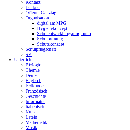
Kontakt
Leitbild
Offener Ganztag
Organisation
digital am MPG
Hygienekonzept
Schulentwicklungsprogramm
Schulordnung
Schutzkonzept
Schulpflegschaft
SV
Unterricht
Biologie
Chemie
Deutsch
Englisch
Erdkunde
Französisch
Geschichte
Informatik
Italienisch
Kunst
Latein
Mathematik
Musik