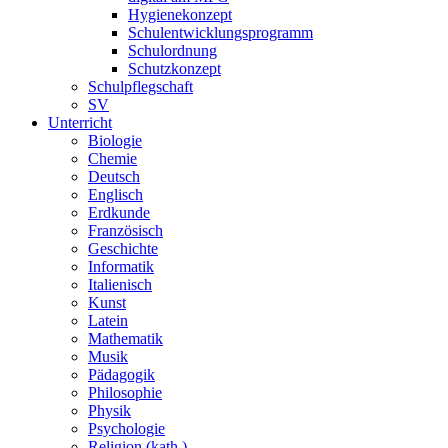
Hygienekonzept
Schulentwicklungsprogramm
Schulordnung
Schutzkonzept
Schulpflegschaft
SV
Unterricht
Biologie
Chemie
Deutsch
Englisch
Erdkunde
Französisch
Geschichte
Informatik
Italienisch
Kunst
Latein
Mathematik
Musik
Pädagogik
Philosophie
Physik
Psychologie
Religion (kath.)