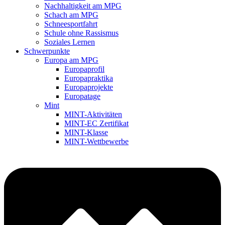
Nachhaltigkeit am MPG
Schach am MPG
Schneesportfahrt
Schule ohne Rassismus
Soziales Lernen
Schwerpunkte
Europa am MPG
Europaprofil
Europapraktika
Europaprojekte
Europatage
Mint
MINT-Aktivitäten
MINT-EC Zertifikat
MINT-Klasse
MINT-Wettbewerbe