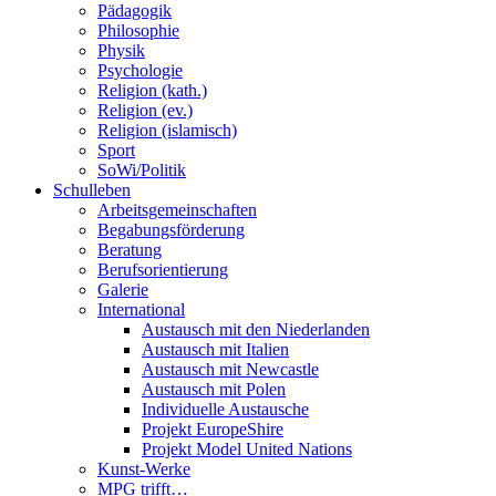
Pädagogik
Philosophie
Physik
Psychologie
Religion (kath.)
Religion (ev.)
Religion (islamisch)
Sport
SoWi/Politik
Schulleben
Arbeitsgemeinschaften
Begabungsförderung
Beratung
Berufsorientierung
Galerie
International
Austausch mit den Niederlanden
Austausch mit Italien
Austausch mit Newcastle
Austausch mit Polen
Individuelle Austausche
Projekt EuropeShire
Projekt Model United Nations
Kunst-Werke
MPG trifft…