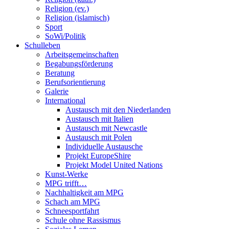
Religion (ev.)
Religion (islamisch)
Sport
SoWi/Politik
Schulleben
Arbeitsgemeinschaften
Begabungsförderung
Beratung
Berufsorientierung
Galerie
International
Austausch mit den Niederlanden
Austausch mit Italien
Austausch mit Newcastle
Austausch mit Polen
Individuelle Austausche
Projekt EuropeShire
Projekt Model United Nations
Kunst-Werke
MPG trifft…
Nachhaltigkeit am MPG
Schach am MPG
Schneesportfahrt
Schule ohne Rassismus