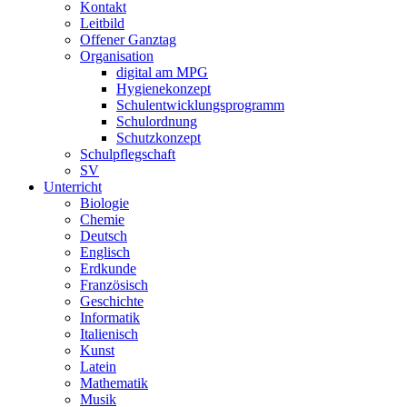
Kontakt
Leitbild
Offener Ganztag
Organisation
digital am MPG
Hygienekonzept
Schulentwicklungsprogramm
Schulordnung
Schutzkonzept
Schulpflegschaft
SV
Unterricht
Biologie
Chemie
Deutsch
Englisch
Erdkunde
Französisch
Geschichte
Informatik
Italienisch
Kunst
Latein
Mathematik
Musik