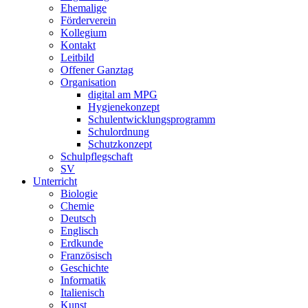
Ehemalige
Förderverein
Kollegium
Kontakt
Leitbild
Offener Ganztag
Organisation
digital am MPG
Hygienekonzept
Schulentwicklungsprogramm
Schulordnung
Schutzkonzept
Schulpflegschaft
SV
Unterricht
Biologie
Chemie
Deutsch
Englisch
Erdkunde
Französisch
Geschichte
Informatik
Italienisch
Kunst