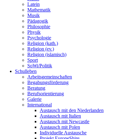
Latein
Mathematik
Musik
Pädagogik
Philosophie
Physik
Psychologie
Religion (kath.)
Religion (ev.)
Religion (islamisch)
Sport
SoWi/Politik
Schulleben
Arbeitsgemeinschaften
Begabungsförderung
Beratung
Berufsorientierung
Galerie
International
Austausch mit den Niederlanden
Austausch mit Italien
Austausch mit Newcastle
Austausch mit Polen
Individuelle Austausche
Projekt EuropeShire