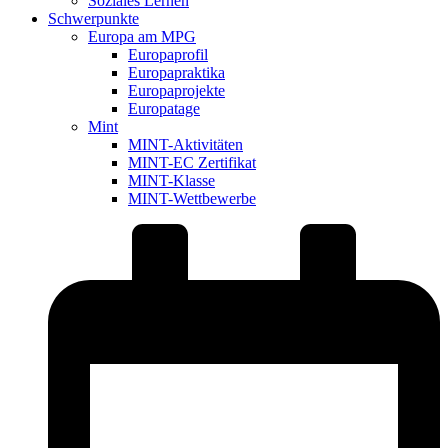
Soziales Lernen
Schwerpunkte
Europa am MPG
Europaprofil
Europapraktika
Europaprojekte
Europatage
Mint
MINT-Aktivitäten
MINT-EC Zertifikat
MINT-Klasse
MINT-Wettbewerbe