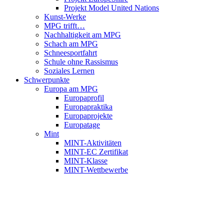
Projekt Model United Nations
Kunst-Werke
MPG trifft…
Nachhaltigkeit am MPG
Schach am MPG
Schneesportfahrt
Schule ohne Rassismus
Soziales Lernen
Schwerpunkte
Europa am MPG
Europaprofil
Europapraktika
Europaprojekte
Europatage
Mint
MINT-Aktivitäten
MINT-EC Zertifikat
MINT-Klasse
MINT-Wettbewerbe