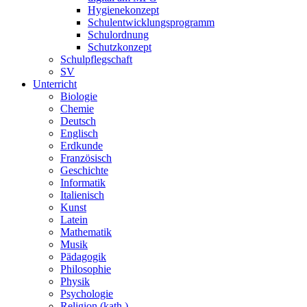
Hygienekonzept
Schulentwicklungsprogramm
Schulordnung
Schutzkonzept
Schulpflegschaft
SV
Unterricht
Biologie
Chemie
Deutsch
Englisch
Erdkunde
Französisch
Geschichte
Informatik
Italienisch
Kunst
Latein
Mathematik
Musik
Pädagogik
Philosophie
Physik
Psychologie
Religion (kath.)