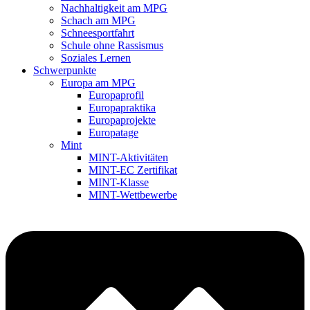
Nachhaltigkeit am MPG
Schach am MPG
Schneesportfahrt
Schule ohne Rassismus
Soziales Lernen
Schwerpunkte
Europa am MPG
Europaprofil
Europapraktika
Europaprojekte
Europatage
Mint
MINT-Aktivitäten
MINT-EC Zertifikat
MINT-Klasse
MINT-Wettbewerbe