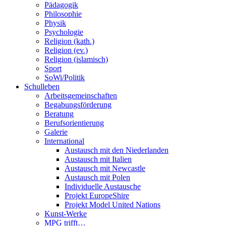
Pädagogik
Philosophie
Physik
Psychologie
Religion (kath.)
Religion (ev.)
Religion (islamisch)
Sport
SoWi/Politik
Schulleben
Arbeitsgemeinschaften
Begabungsförderung
Beratung
Berufsorientierung
Galerie
International
Austausch mit den Niederlanden
Austausch mit Italien
Austausch mit Newcastle
Austausch mit Polen
Individuelle Austausche
Projekt EuropeShire
Projekt Model United Nations
Kunst-Werke
MPG trifft…