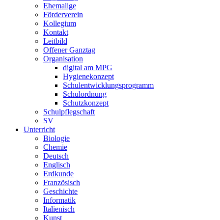
Ehemalige
Förderverein
Kollegium
Kontakt
Leitbild
Offener Ganztag
Organisation
digital am MPG
Hygienekonzept
Schulentwicklungsprogramm
Schulordnung
Schutzkonzept
Schulpflegschaft
SV
Unterricht
Biologie
Chemie
Deutsch
Englisch
Erdkunde
Französisch
Geschichte
Informatik
Italienisch
Kunst