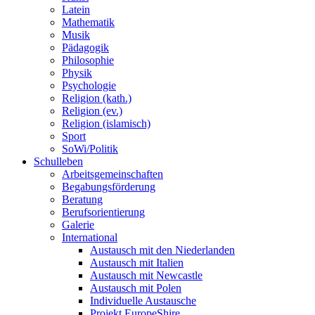
Latein
Mathematik
Musik
Pädagogik
Philosophie
Physik
Psychologie
Religion (kath.)
Religion (ev.)
Religion (islamisch)
Sport
SoWi/Politik
Schulleben
Arbeitsgemeinschaften
Begabungsförderung
Beratung
Berufsorientierung
Galerie
International
Austausch mit den Niederlanden
Austausch mit Italien
Austausch mit Newcastle
Austausch mit Polen
Individuelle Austausche
Projekt EuropeShire