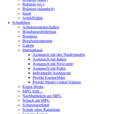
Religion (ev.)
Religion (islamisch)
Sport
SoWi/Politik
Schulleben
Arbeitsgemeinschaften
Begabungsförderung
Beratung
Berufsorientierung
Galerie
International
Austausch mit den Niederlanden
Austausch mit Italien
Austausch mit Newcastle
Austausch mit Polen
Individuelle Austausche
Projekt EuropeShire
Projekt Model United Nations
Kunst-Werke
MPG trifft…
Nachhaltigkeit am MPG
Schach am MPG
Schneesportfahrt
Schule ohne Rassismus