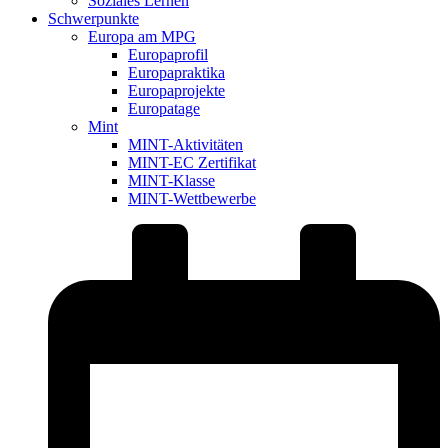
Soziales Lernen
Schwerpunkte
Europa am MPG
Europaprofil
Europapraktika
Europaprojekte
Europatage
Mint
MINT-Aktivitäten
MINT-EC Zertifikat
MINT-Klasse
MINT-Wettbewerbe