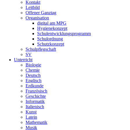
Kontakt
Leitbild
Offener Ganztag
Organisation
digital am MPG
Hygienekonzept
Schulentwicklungsprogramm
Schulordnung
Schutzkonzept
Schulpflegschaft
SV
Unterricht
Biologie
Chemie
Deutsch
Englisch
Erdkunde
Französisch
Geschichte
Informatik
Italienisch
Kunst
Latein
Mathematik
Musik