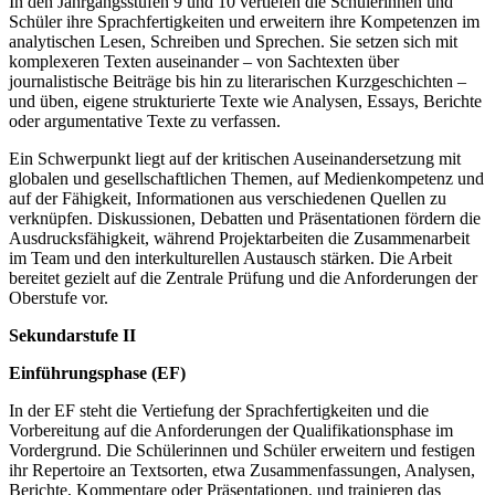
In den Jahrgangsstufen 9 und 10 vertiefen die Schülerinnen und
Schüler ihre Sprachfertigkeiten und erweitern ihre Kompetenzen im
analytischen Lesen, Schreiben und Sprechen. Sie setzen sich mit
komplexeren Texten auseinander – von Sachtexten über
journalistische Beiträge bis hin zu literarischen Kurzgeschichten –
und üben, eigene strukturierte Texte wie Analysen, Essays, Berichte
oder argumentative Texte zu verfassen.
Ein Schwerpunkt liegt auf der kritischen Auseinandersetzung mit
globalen und gesellschaftlichen Themen, auf Medienkompetenz und
auf der Fähigkeit, Informationen aus verschiedenen Quellen zu
verknüpfen. Diskussionen, Debatten und Präsentationen fördern die
Ausdrucksfähigkeit, während Projektarbeiten die Zusammenarbeit
im Team und den interkulturellen Austausch stärken. Die Arbeit
bereitet gezielt auf die Zentrale Prüfung und die Anforderungen der
Oberstufe vor.
Sekundarstufe II
Einführungsphase (EF)
In der EF steht die Vertiefung der Sprachfertigkeiten und die
Vorbereitung auf die Anforderungen der Qualifikationsphase im
Vordergrund. Die Schülerinnen und Schüler erweitern und festigen
ihr Repertoire an Textsorten, etwa Zusammenfassungen, Analysen,
Berichte, Kommentare oder Präsentationen, und trainieren das