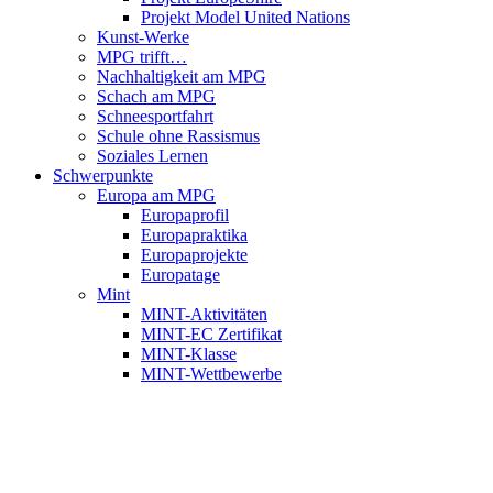
Projekt Model United Nations
Kunst-Werke
MPG trifft…
Nachhaltigkeit am MPG
Schach am MPG
Schneesportfahrt
Schule ohne Rassismus
Soziales Lernen
Schwerpunkte
Europa am MPG
Europaprofil
Europapraktika
Europaprojekte
Europatage
Mint
MINT-Aktivitäten
MINT-EC Zertifikat
MINT-Klasse
MINT-Wettbewerbe