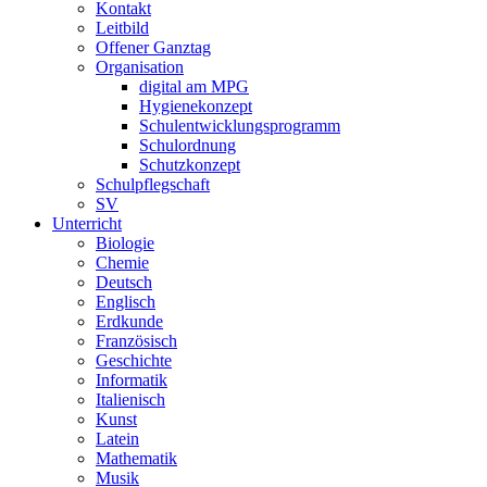
Kontakt
Leitbild
Offener Ganztag
Organisation
digital am MPG
Hygienekonzept
Schulentwicklungsprogramm
Schulordnung
Schutzkonzept
Schulpflegschaft
SV
Unterricht
Biologie
Chemie
Deutsch
Englisch
Erdkunde
Französisch
Geschichte
Informatik
Italienisch
Kunst
Latein
Mathematik
Musik