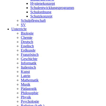
Hygienekonzept
Schulentwicklungsprogramm
Schulordnung
Schutzkonzept
Schulpflegschaft
SV
Unterricht
Biologie
Chemie
Deutsch
Englisch
Erdkunde
Französisch
Geschichte
Informatik
Italienisch
Kunst
Latein
Mathematik
Musik
Pädagogik
Philosophie
Physik
Psychologie
Religion (kath.)