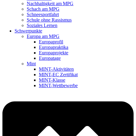
Nachhaltigkeit am MPG
Schach am MPG
Schneesportfahrt
Schule ohne Rassismus
Soziales Lernen
Schwerpunkte
Europa am MPG
Europaprofil
Europapraktika
Europaprojekte
Europatage
Mint
MINT-Aktivitäten
MINT-EC Zertifikat
MINT-Klasse
MINT-Wettbewerbe