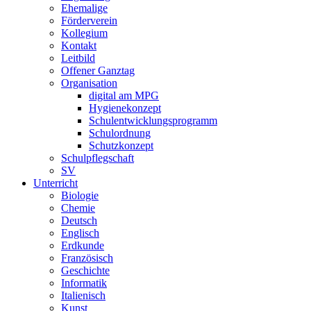
Ehemalige
Förderverein
Kollegium
Kontakt
Leitbild
Offener Ganztag
Organisation
digital am MPG
Hygienekonzept
Schulentwicklungsprogramm
Schulordnung
Schutzkonzept
Schulpflegschaft
SV
Unterricht
Biologie
Chemie
Deutsch
Englisch
Erdkunde
Französisch
Geschichte
Informatik
Italienisch
Kunst