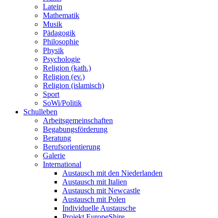
Latein
Mathematik
Musik
Pädagogik
Philosophie
Physik
Psychologie
Religion (kath.)
Religion (ev.)
Religion (islamisch)
Sport
SoWi/Politik
Schulleben
Arbeitsgemeinschaften
Begabungsförderung
Beratung
Berufsorientierung
Galerie
International
Austausch mit den Niederlanden
Austausch mit Italien
Austausch mit Newcastle
Austausch mit Polen
Individuelle Austausche
Projekt EuropeShire