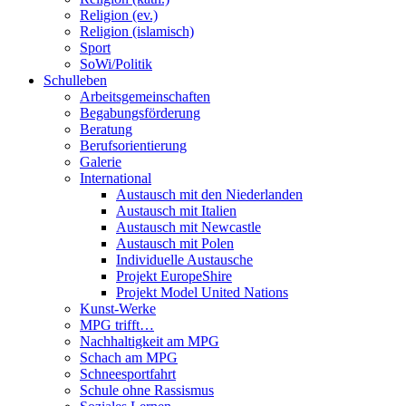
Religion (ev.)
Religion (islamisch)
Sport
SoWi/Politik
Schulleben
Arbeitsgemeinschaften
Begabungsförderung
Beratung
Berufsorientierung
Galerie
International
Austausch mit den Niederlanden
Austausch mit Italien
Austausch mit Newcastle
Austausch mit Polen
Individuelle Austausche
Projekt EuropeShire
Projekt Model United Nations
Kunst-Werke
MPG trifft…
Nachhaltigkeit am MPG
Schach am MPG
Schneesportfahrt
Schule ohne Rassismus