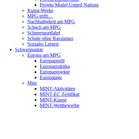
Projekt Model United Nations
Kunst-Werke
MPG trifft…
Nachhaltigkeit am MPG
Schach am MPG
Schneesportfahrt
Schule ohne Rassismus
Soziales Lernen
Schwerpunkte
Europa am MPG
Europaprofil
Europapraktika
Europaprojekte
Europatage
Mint
MINT-Aktivitäten
MINT-EC Zertifikat
MINT-Klasse
MINT-Wettbewerbe