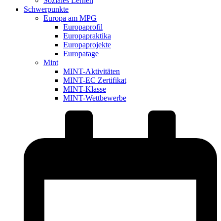
Soziales Lernen
Schwerpunkte
Europa am MPG
Europaprofil
Europapraktika
Europaprojekte
Europatage
Mint
MINT-Aktivitäten
MINT-EC Zertifikat
MINT-Klasse
MINT-Wettbewerbe