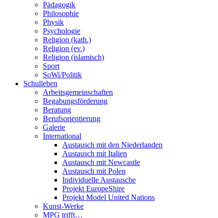
Pädagogik
Philosophie
Physik
Psychologie
Religion (kath.)
Religion (ev.)
Religion (islamisch)
Sport
SoWi/Politik
Schulleben
Arbeitsgemeinschaften
Begabungsförderung
Beratung
Berufsorientierung
Galerie
International
Austausch mit den Niederlanden
Austausch mit Italien
Austausch mit Newcastle
Austausch mit Polen
Individuelle Austausche
Projekt EuropeShire
Projekt Model United Nations
Kunst-Werke
MPG trifft…