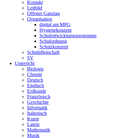
Kontakt
Leitbild
Offener Ganztag
Organisation
digital am MPG
Hygienekonzept
Schulentwicklungsprogramm
Schulordnung
Schutzkonzept
Schulpflegschaft
SV
Unterricht
Biologie
Chemie
Deutsch
Englisch
Erdkunde
Französisch
Geschichte
Informatik
Italienisch
Kunst
Latein
Mathematik
Musik