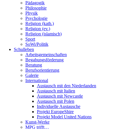
Pädagogik
Philosophie
Physik
Psychologie
Religion (kath.)
Religion (ev.)
Religion (islamisch)
Sport
SoWi/Politik
Schulleben
Arbeitsgemeinschaften
Begabungsförderung
Beratung
Berufsorientierung
Galerie
International
Austausch mit den Niederlanden
Austausch mit Italien
Austausch mit Newcastle
Austausch mit Polen
Individuelle Austausche
Projekt EuropeShire
Projekt Model United Nations
Kunst-Werke
MPG trifft…