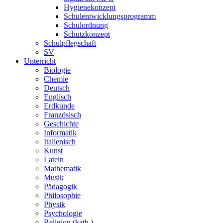
Hygienekonzept
Schulentwicklungsprogramm
Schulordnung
Schutzkonzept
Schulpflegschaft
SV
Unterricht
Biologie
Chemie
Deutsch
Englisch
Erdkunde
Französisch
Geschichte
Informatik
Italienisch
Kunst
Latein
Mathematik
Musik
Pädagogik
Philosophie
Physik
Psychologie
Religion (kath.)