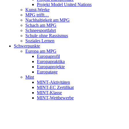
Projekt Model United Nations
Kunst-Werke
MPG trifft…
Nachhaltigkeit am MPG
Schach am MPG
Schneesportfahrt
Schule ohne Rassismus
Soziales Lernen
Schwerpunkte
Europa am MPG
Europaprofil
Europapraktika
Europaprojekte
Europatage
Mint
MINT-Aktivitäten
MINT-EC Zertifikat
MINT-Klasse
MINT-Wettbewerbe