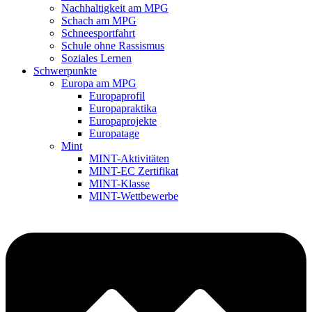
Nachhaltigkeit am MPG
Schach am MPG
Schneesportfahrt
Schule ohne Rassismus
Soziales Lernen
Schwerpunkte
Europa am MPG
Europaprofil
Europapraktika
Europaprojekte
Europatage
Mint
MINT-Aktivitäten
MINT-EC Zertifikat
MINT-Klasse
MINT-Wettbewerbe