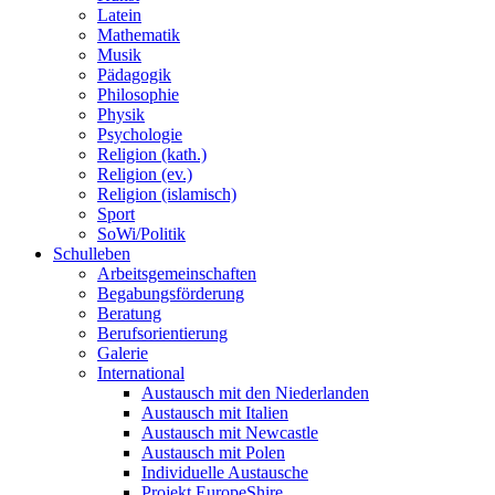
Latein
Mathematik
Musik
Pädagogik
Philosophie
Physik
Psychologie
Religion (kath.)
Religion (ev.)
Religion (islamisch)
Sport
SoWi/Politik
Schulleben
Arbeitsgemeinschaften
Begabungsförderung
Beratung
Berufsorientierung
Galerie
International
Austausch mit den Niederlanden
Austausch mit Italien
Austausch mit Newcastle
Austausch mit Polen
Individuelle Austausche
Projekt EuropeShire