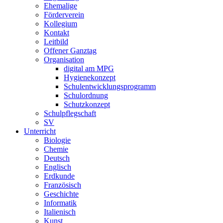
Ehemalige
Förderverein
Kollegium
Kontakt
Leitbild
Offener Ganztag
Organisation
digital am MPG
Hygienekonzept
Schulentwicklungsprogramm
Schulordnung
Schutzkonzept
Schulpflegschaft
SV
Unterricht
Biologie
Chemie
Deutsch
Englisch
Erdkunde
Französisch
Geschichte
Informatik
Italienisch
Kunst