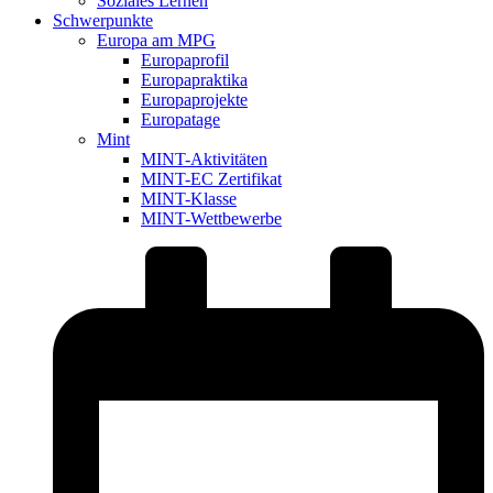
Soziales Lernen
Schwerpunkte
Europa am MPG
Europaprofil
Europapraktika
Europaprojekte
Europatage
Mint
MINT-Aktivitäten
MINT-EC Zertifikat
MINT-Klasse
MINT-Wettbewerbe