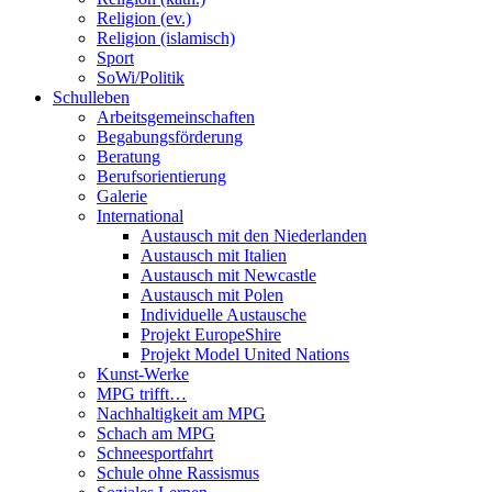
Religion (ev.)
Religion (islamisch)
Sport
SoWi/Politik
Schulleben
Arbeitsgemeinschaften
Begabungsförderung
Beratung
Berufsorientierung
Galerie
International
Austausch mit den Niederlanden
Austausch mit Italien
Austausch mit Newcastle
Austausch mit Polen
Individuelle Austausche
Projekt EuropeShire
Projekt Model United Nations
Kunst-Werke
MPG trifft…
Nachhaltigkeit am MPG
Schach am MPG
Schneesportfahrt
Schule ohne Rassismus