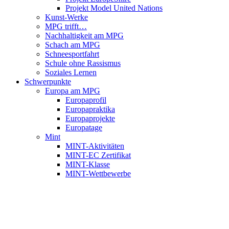
Projekt Model United Nations
Kunst-Werke
MPG trifft…
Nachhaltigkeit am MPG
Schach am MPG
Schneesportfahrt
Schule ohne Rassismus
Soziales Lernen
Schwerpunkte
Europa am MPG
Europaprofil
Europapraktika
Europaprojekte
Europatage
Mint
MINT-Aktivitäten
MINT-EC Zertifikat
MINT-Klasse
MINT-Wettbewerbe