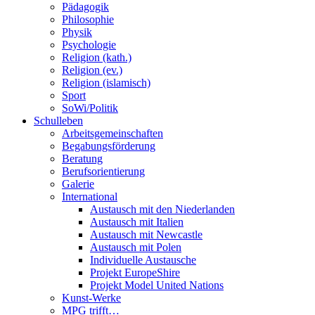
Pädagogik
Philosophie
Physik
Psychologie
Religion (kath.)
Religion (ev.)
Religion (islamisch)
Sport
SoWi/Politik
Schulleben
Arbeitsgemeinschaften
Begabungsförderung
Beratung
Berufsorientierung
Galerie
International
Austausch mit den Niederlanden
Austausch mit Italien
Austausch mit Newcastle
Austausch mit Polen
Individuelle Austausche
Projekt EuropeShire
Projekt Model United Nations
Kunst-Werke
MPG trifft…