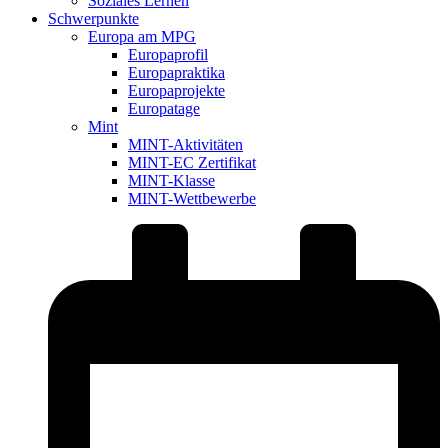
Soziales Lernen
Schwerpunkte
Europa am MPG
Europaprofil
Europapraktika
Europaprojekte
Europatage
Mint
MINT-Aktivitäten
MINT-EC Zertifikat
MINT-Klasse
MINT-Wettbewerbe