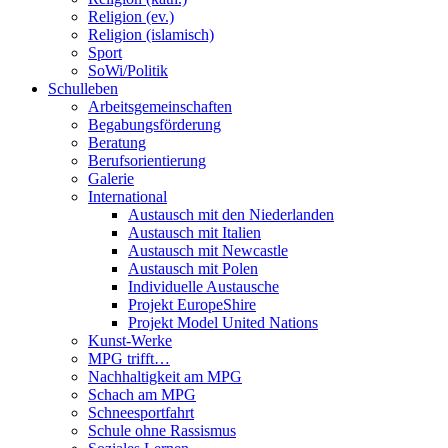
Religion (ev.)
Religion (islamisch)
Sport
SoWi/Politik
Schulleben
Arbeitsgemeinschaften
Begabungsförderung
Beratung
Berufsorientierung
Galerie
International
Austausch mit den Niederlanden
Austausch mit Italien
Austausch mit Newcastle
Austausch mit Polen
Individuelle Austausche
Projekt EuropeShire
Projekt Model United Nations
Kunst-Werke
MPG trifft…
Nachhaltigkeit am MPG
Schach am MPG
Schneesportfahrt
Schule ohne Rassismus