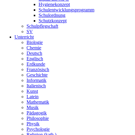
Hygienekonzept
Schulentwicklungsprogramm
Schulordnung
Schutzkonzept
Schulpflegschaft
SV
Unterricht
Biologie
Chemie
Deutsch
Englisch
Erdkunde
Französisch
Geschichte
Informatik
Italienisch
Kunst
Latein
Mathematik
Musik
Pädagogik
Philosophie
Physik
Psychologie
Religion (kath.)