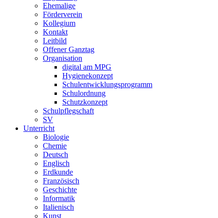
Ehemalige
Förderverein
Kollegium
Kontakt
Leitbild
Offener Ganztag
Organisation
digital am MPG
Hygienekonzept
Schulentwicklungsprogramm
Schulordnung
Schutzkonzept
Schulpflegschaft
SV
Unterricht
Biologie
Chemie
Deutsch
Englisch
Erdkunde
Französisch
Geschichte
Informatik
Italienisch
Kunst