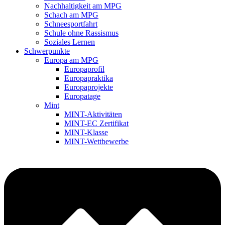
Nachhaltigkeit am MPG
Schach am MPG
Schneesportfahrt
Schule ohne Rassismus
Soziales Lernen
Schwerpunkte
Europa am MPG
Europaprofil
Europapraktika
Europaprojekte
Europatage
Mint
MINT-Aktivitäten
MINT-EC Zertifikat
MINT-Klasse
MINT-Wettbewerbe