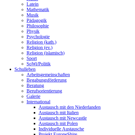
Latein
Mathematik
Musik
Pädagogik
Philosophie
Physik
Psychologie
Religion (kath.)
Religion (ev.)
Religion (islamisch)
Sport
SoWi/Politik
Schulleben
Arbeitsgemeinschaften
Begabungsförderung
Beratung
Berufsorientierung
Galerie
International
Austausch mit den Niederlanden
Austausch mit Italien
Austausch mit Newcastle
Austausch mit Polen
Individuelle Austausche
Projekt EuropeShire