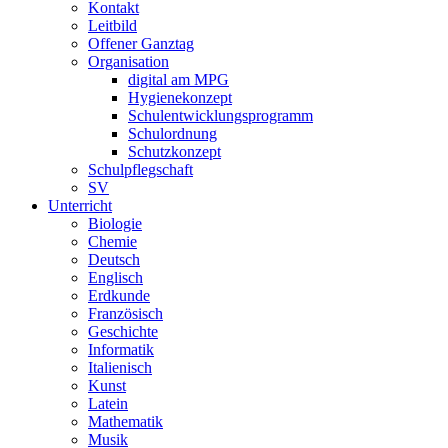
Kontakt
Leitbild
Offener Ganztag
Organisation
digital am MPG
Hygienekonzept
Schulentwicklungsprogramm
Schulordnung
Schutzkonzept
Schulpflegschaft
SV
Unterricht
Biologie
Chemie
Deutsch
Englisch
Erdkunde
Französisch
Geschichte
Informatik
Italienisch
Kunst
Latein
Mathematik
Musik