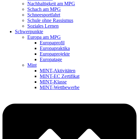
Nachhaltigkeit am MPG
Schach am MPG
Schneesportfahrt
Schule ohne Rassismus
Soziales Lernen
Schwerpunkte
Europa am MPG
Europaprofil
Europapraktika
Europaprojekte
Europatage
Mint
MINT-Aktivitäten
MINT-EC Zertifikat
MINT-Klasse
MINT-Wettbewerbe