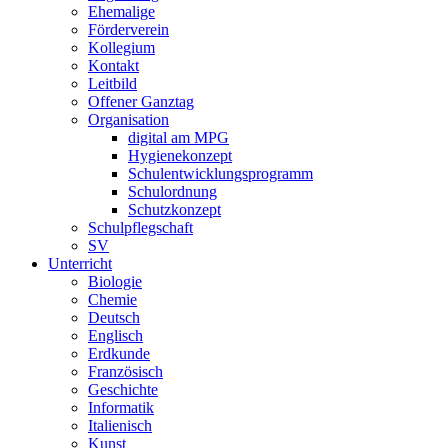
Ehemalige
Förderverein
Kollegium
Kontakt
Leitbild
Offener Ganztag
Organisation
digital am MPG
Hygienekonzept
Schulentwicklungsprogramm
Schulordnung
Schutzkonzept
Schulpflegschaft
SV
Unterricht
Biologie
Chemie
Deutsch
Englisch
Erdkunde
Französisch
Geschichte
Informatik
Italienisch
Kunst