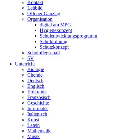
Kontakt
Leitbild
Offener Ganztag
Organisation
digital am MPG
Hygienekonzept
Schulentwicklungsprogramm
Schulordnung
Schutzkonzept
Schulpflegschaft
SV
Unterricht
Biologie
Chemie
Deutsch
Englisch
Erdkunde
Französisch
Geschichte
Informatik
Italienisch
Kunst
Latein
Mathematik
Musik