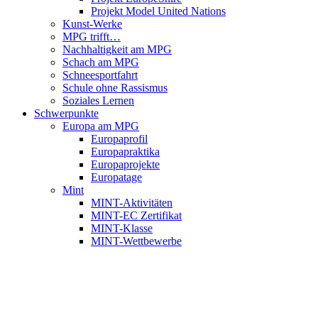
Projekt Model United Nations
Kunst-Werke
MPG trifft…
Nachhaltigkeit am MPG
Schach am MPG
Schneesportfahrt
Schule ohne Rassismus
Soziales Lernen
Schwerpunkte
Europa am MPG
Europaprofil
Europapraktika
Europaprojekte
Europatage
Mint
MINT-Aktivitäten
MINT-EC Zertifikat
MINT-Klasse
MINT-Wettbewerbe