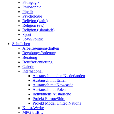
Pädagogik
Philosophie
Physik
Psychologie
Religion (kath.)
Religion (ev.)
Religion (islamisch)
Sport
SoWi/Politik
Schulleben
Arbeitsgemeinschaften
Begabungsförderung
Beratung
Berufsorientierung
Galerie
International
Austausch mit den Niederlanden
Austausch mit Italien
Austausch mit Newcastle
Austausch mit Polen
Individuelle Austausche
Projekt EuropeShire
Projekt Model United Nations
Kunst-Werke
MPG trifft…