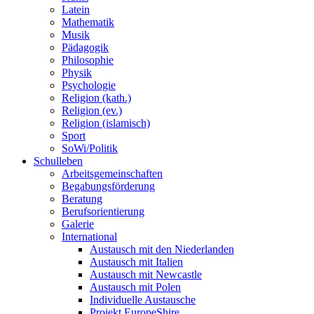
Latein
Mathematik
Musik
Pädagogik
Philosophie
Physik
Psychologie
Religion (kath.)
Religion (ev.)
Religion (islamisch)
Sport
SoWi/Politik
Schulleben
Arbeitsgemeinschaften
Begabungsförderung
Beratung
Berufsorientierung
Galerie
International
Austausch mit den Niederlanden
Austausch mit Italien
Austausch mit Newcastle
Austausch mit Polen
Individuelle Austausche
Projekt EuropeShire