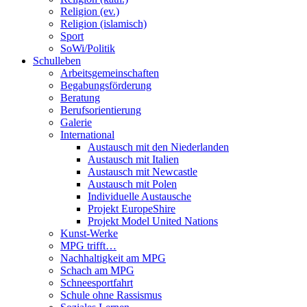
Religion (ev.)
Religion (islamisch)
Sport
SoWi/Politik
Schulleben
Arbeitsgemeinschaften
Begabungsförderung
Beratung
Berufsorientierung
Galerie
International
Austausch mit den Niederlanden
Austausch mit Italien
Austausch mit Newcastle
Austausch mit Polen
Individuelle Austausche
Projekt EuropeShire
Projekt Model United Nations
Kunst-Werke
MPG trifft…
Nachhaltigkeit am MPG
Schach am MPG
Schneesportfahrt
Schule ohne Rassismus