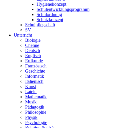
Hygienekonzept
Schulentwicklungsprogramm
Schulordnung
Schutzkonzept
Schulpflegschaft
SV
Unterricht
Biologie
Chemie
Deutsch
Englisch
Erdkunde
Französisch
Geschichte
Informatik
Italienisch
Kunst
Latein
Mathematik
Musik
Pädagogik
Philosophie
Physik
Psychologie
Religion (kath.)