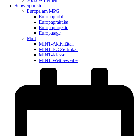
Soziales Lernen
Schwerpunkte
Europa am MPG
Europaprofil
Europapraktika
Europaprojekte
Europatage
Mint
MINT-Aktivitäten
MINT-EC Zertifikat
MINT-Klasse
MINT-Wettbewerbe