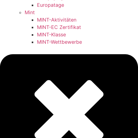
Europatage
Mint
MINT-Aktivitäten
MINT-EC Zertifikat
MINT-Klasse
MINT-Wettbewerbe