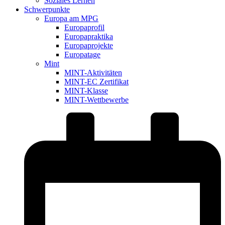
Soziales Lernen
Schwerpunkte
Europa am MPG
Europaprofil
Europapraktika
Europaprojekte
Europatage
Mint
MINT-Aktivitäten
MINT-EC Zertifikat
MINT-Klasse
MINT-Wettbewerbe