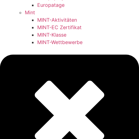
Europatage
Mint
MINT-Aktivitäten
MINT-EC Zertifikat
MINT-Klasse
MINT-Wettbewerbe