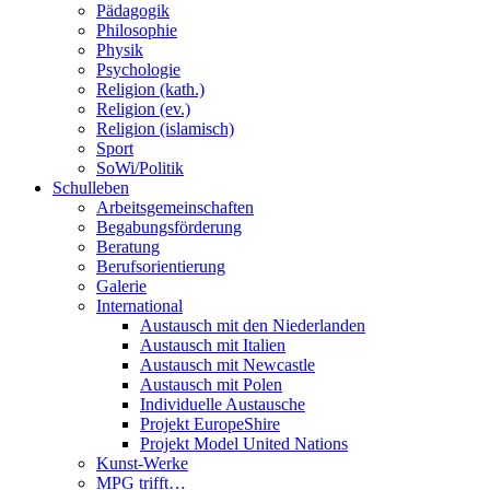
Pädagogik
Philosophie
Physik
Psychologie
Religion (kath.)
Religion (ev.)
Religion (islamisch)
Sport
SoWi/Politik
Schulleben
Arbeitsgemeinschaften
Begabungsförderung
Beratung
Berufsorientierung
Galerie
International
Austausch mit den Niederlanden
Austausch mit Italien
Austausch mit Newcastle
Austausch mit Polen
Individuelle Austausche
Projekt EuropeShire
Projekt Model United Nations
Kunst-Werke
MPG trifft…