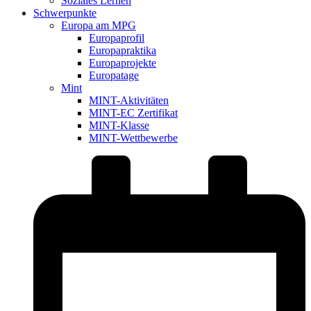
Soziales Lernen
Schwerpunkte
Europa am MPG
Europaprofil
Europapraktika
Europaprojekte
Europatage
Mint
MINT-Aktivitäten
MINT-EC Zertifikat
MINT-Klasse
MINT-Wettbewerbe