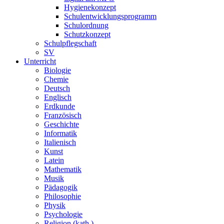
Hygienekonzept
Schulentwicklungsprogramm
Schulordnung
Schutzkonzept
Schulpflegschaft
SV
Unterricht
Biologie
Chemie
Deutsch
Englisch
Erdkunde
Französisch
Geschichte
Informatik
Italienisch
Kunst
Latein
Mathematik
Musik
Pädagogik
Philosophie
Physik
Psychologie
Religion (kath.)