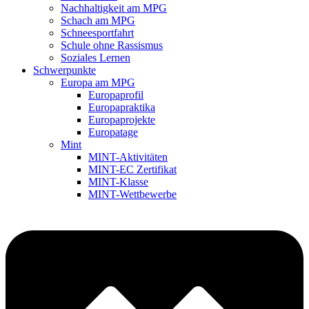
Nachhaltigkeit am MPG
Schach am MPG
Schneesportfahrt
Schule ohne Rassismus
Soziales Lernen
Schwerpunkte
Europa am MPG
Europaprofil
Europapraktika
Europaprojekte
Europatage
Mint
MINT-Aktivitäten
MINT-EC Zertifikat
MINT-Klasse
MINT-Wettbewerbe