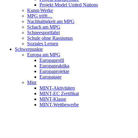
Projekt Model United Nations
Kunst-Werke
MPG trifft…
Nachhaltigkeit am MPG
Schach am MPG
Schneesportfahrt
Schule ohne Rassismus
Soziales Lernen
Schwerpunkte
Europa am MPG
Europaprofil
Europapraktika
Europaprojekte
Europatage
Mint
MINT-Aktivitäten
MINT-EC Zertifikat
MINT-Klasse
MINT-Wettbewerbe