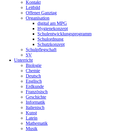
Kontakt
Leitbild
Offener Ganztag
Organisation
digital am MPG
Hygienekonzept
Schulentwicklungsprogramm
Schulordnung
Schutzkonzept
Schulpflegschaft
SV
Unterricht
Biologie
Chemie
Deutsch
Englisch
Erdkunde
Französisch
Geschichte
Informatik
Italienisch
Kunst
Latein
Mathematik
Musik