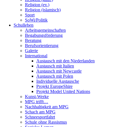
Religion (ev.)
Religion (islamisch)
Sport
SoWi/Politik
Schulleben
Arbeitsgemeinschaften
Begabungsförderung
Beratung
Berufsorientierung
Galerie
International
Austausch mit den Niederlanden
Austausch mit Italien
Austausch mit Newcastle
Austausch mit Polen
Individuelle Austausche
Projekt EuropeShire
Projekt Model United Nations
Kunst-Werke
MPG trifft…
Nachhaltigkeit am MPG
Schach am MPG
Schneesportfahrt
Schule ohne Rassismus