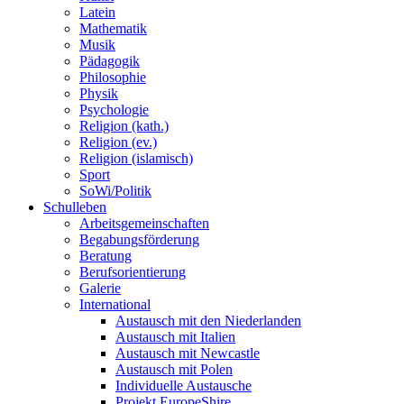
Latein
Mathematik
Musik
Pädagogik
Philosophie
Physik
Psychologie
Religion (kath.)
Religion (ev.)
Religion (islamisch)
Sport
SoWi/Politik
Schulleben
Arbeitsgemeinschaften
Begabungsförderung
Beratung
Berufsorientierung
Galerie
International
Austausch mit den Niederlanden
Austausch mit Italien
Austausch mit Newcastle
Austausch mit Polen
Individuelle Austausche
Projekt EuropeShire