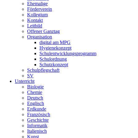
Ehemalige
Förderverein
Kollegium
Kontakt
Leitbild
Offener Ganztag
Organisation
digital am MPG
Hygienekonzept
Schulentwicklungsprogramm
Schulordnung
Schutzkonzept
Schulpflegschaft
SV
Unterricht
Biologie
Chemie
Deutsch
Englisch
Erdkunde
Französisch
Geschichte
Informatik
Italienisch
Kunst